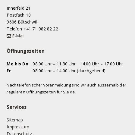
Innerfeld 21
Postfach 18
9606 Bütschwil
Telefon +41 71 982 82 22
E-Mail
Öffnungszeiten
WOCHENTAG
VORMITTAG
NACHMITTAG
Mo
bis Do
08.00 Uhr – 11.30 Uhr
14.00 Uhr – 17.00 Uhr
Fr
08.00 Uhr – 14.00 Uhr (durchgehend)
Nach telefonischer Voranmeldung sind wir auch ausserhalb der
regulären Öffnungszeiten für Sie da.
Services
Sitemap
Impressum
Datenschutz