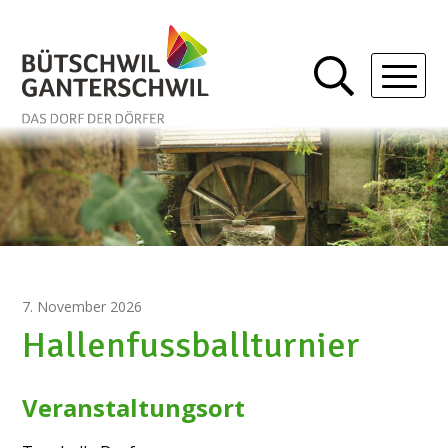
Schnellnavigation
Navigieren in Bütschwil-Gan
Mobil
7. November 2026
Hallenfussballturnier
Veranstaltungsort