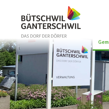
Schnellnavigation
Navigieren in Bütschwil-Gan
Gem