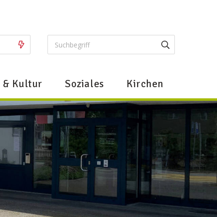
ugriffe
Suchbegriff
Suche starte
Hauptn
t & Kultur
Soziales
Kirchen