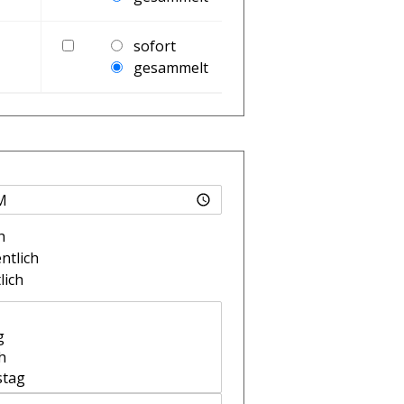
HTML
sofort
gesammelt
h
tlich
ich