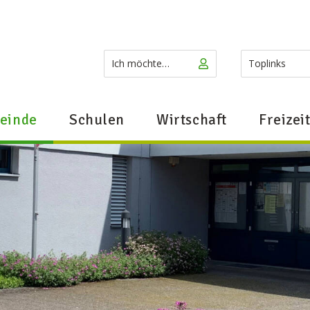
terschwil
Ich möchte…
Schnellz
Ich möchte…
Toplinks
einde
Schulen
Wirtschaft
Freizei