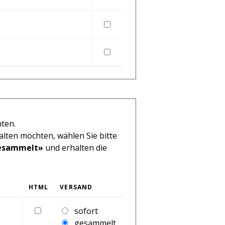
HTML
HTML
hten.
alten möchten, wählen Sie bitte
esammelt»
und erhalten die
HTML
VERSAND
HTML
sofort
gesammelt