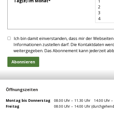
Tag(e) im Monat
*
Ich bin damit einverstanden, dass mir der Webseiten
Informationen zustellen darf. Die Kontaktdaten werd
weitergegeben. Das Abonnement kann jederzeit abbe
Abonnieren
Öffnungszeiten
WOCHENTAG
VORMITTAG
NACHMITTAG
Mo
ntag
bis Do
nnerstag
08.00 Uhr – 11.30 Uhr
14.00 Uhr –
Fr
eitag
08.00 Uhr – 14.00 Uhr (durchgehend