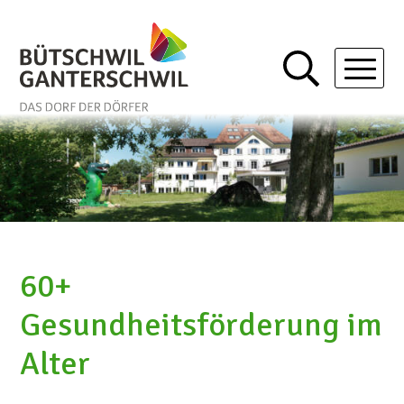
Schnellnavigation
Navigieren in Bütschwil-Gan
Mobil
60+
Gesundheitsförderung im
Alter