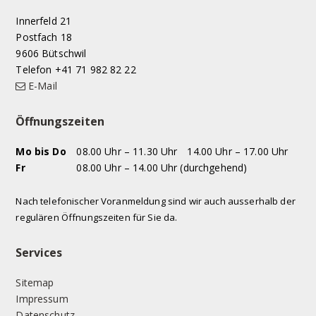
Innerfeld 21
Postfach 18
9606 Bütschwil
Telefon +41 71 982 82 22
E-Mail
Öffnungszeiten
WOCHENTAG
VORMITTAG
NACHMITTAG
Mo
bis Do
08.00 Uhr – 11.30 Uhr
14.00 Uhr – 17.00 Uhr
Fr
08.00 Uhr – 14.00 Uhr (durchgehend)
Nach telefonischer Voranmeldung sind wir auch ausserhalb der
regulären Öffnungszeiten für Sie da.
Services
Sitemap
Impressum
Datenschutz