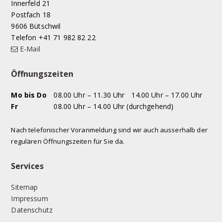
Innerfeld 21
Postfach 18
9606 Bütschwil
Telefon +41 71 982 82 22
E-Mail
Öffnungszeiten
WOCHENTAG
VORMITTAG
NACHMITTAG
Mo
bis Do
08.00 Uhr – 11.30 Uhr
14.00 Uhr – 17.00 Uhr
Fr
08.00 Uhr – 14.00 Uhr (durchgehend)
Nach telefonischer Voranmeldung sind wir auch ausserhalb der
regulären Öffnungszeiten für Sie da.
Services
Sitemap
Impressum
Datenschutz