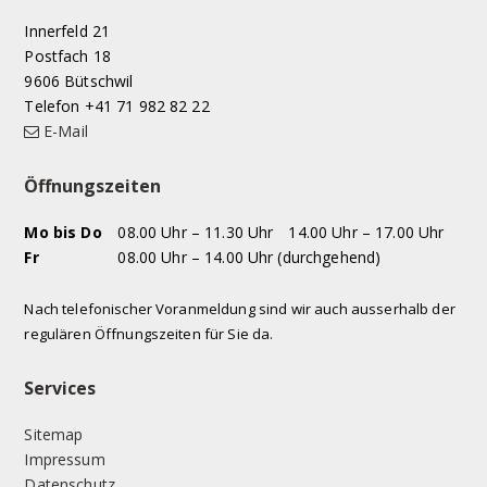
Innerfeld 21
Postfach 18
9606 Bütschwil
Telefon +41 71 982 82 22
E-Mail
Öffnungszeiten
WOCHENTAG
VORMITTAG
NACHMITTAG
Mo
bis Do
08.00 Uhr – 11.30 Uhr
14.00 Uhr – 17.00 Uhr
Fr
08.00 Uhr – 14.00 Uhr (durchgehend)
Nach telefonischer Voranmeldung sind wir auch ausserhalb der
regulären Öffnungszeiten für Sie da.
Services
Sitemap
Impressum
Datenschutz