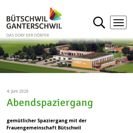
Schnellnavigation
Navigieren in Bütschwil-Gan
Mobil
4. Juni 2026
Abendspaziergang
gemütlicher Spaziergang mit der
Frauengemeinschaft Bütschwil