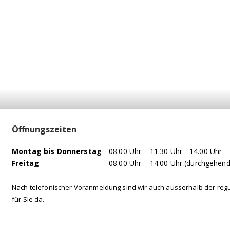
Öffnungszeiten
WOCHENTAG
VORMITTAG
NACHMITTAG
Mo
ntag
bis Do
nnerstag
08.00 Uhr – 11.30 Uhr
14.00 Uhr –
Fr
eitag
08.00 Uhr – 14.00 Uhr (durchgehend
Nach telefonischer Voranmeldung sind wir auch ausserhalb der reg
für Sie da.