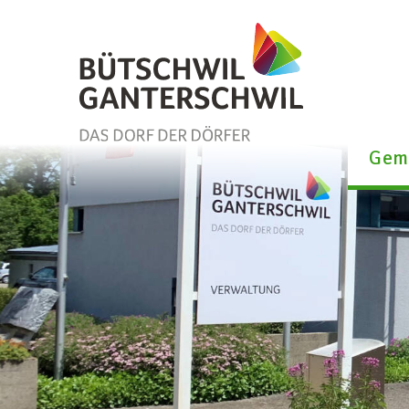
Schnellnavigation
Navigieren in Bütschwil-Gan
Gem