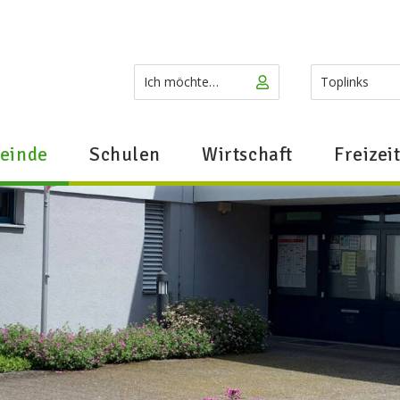
terschwil
Ich möchte…
Schnellz
Ich möchte…
Toplinks
einde
Schulen
Wirtschaft
Freizei