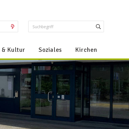
ugriffe
Suchbegriff
Suche starte
Hauptn
t & Kultur
Soziales
Kirchen